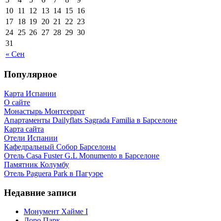
10
11
12
13
14
15
16
17
18
19
20
21
22
23
24
25
26
27
28
29
30
31
« Сен
Популярное
Карта Испании
О сайте
Монастырь Монтсеррат
Апартаменты Dailyflats Sagrada Familia в Барселоне
Карта сайта
Отели Испании
Кафeдрaльный Собор Барселоны
Отель Casa Fuster G.L Monumento в Барселоне
Пaмятник Колумбу
Отель Paguera Park в Пагуэре
Недавние записи
Монумент Хайме I
Лоро Парк