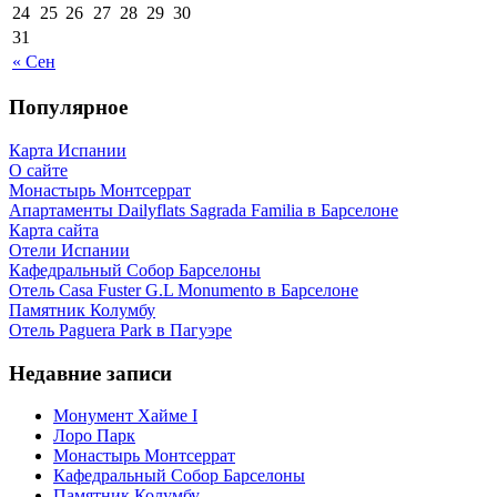
24
25
26
27
28
29
30
31
« Сен
Популярное
Карта Испании
О сайте
Монастырь Монтсеррат
Апартаменты Dailyflats Sagrada Familia в Барселоне
Карта сайта
Отели Испании
Кафeдрaльный Собор Барселоны
Отель Casa Fuster G.L Monumento в Барселоне
Пaмятник Колумбу
Отель Paguera Park в Пагуэре
Недавние записи
Монумент Хайме I
Лоро Парк
Монастырь Монтсеррат
Кафeдрaльный Собор Барселоны
Пaмятник Колумбу