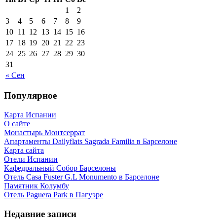
1
2
3
4
5
6
7
8
9
10
11
12
13
14
15
16
17
18
19
20
21
22
23
24
25
26
27
28
29
30
31
« Сен
Популярное
Карта Испании
О сайте
Монастырь Монтсеррат
Апартаменты Dailyflats Sagrada Familia в Барселоне
Карта сайта
Отели Испании
Кафeдрaльный Собор Барселоны
Отель Casa Fuster G.L Monumento в Барселоне
Пaмятник Колумбу
Отель Paguera Park в Пагуэре
Недавние записи