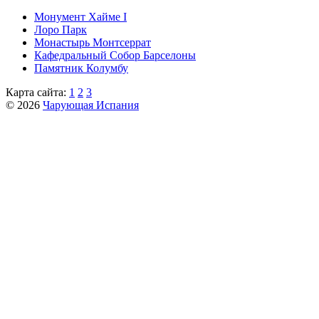
Монумент Хайме I
Лоро Парк
Монастырь Монтсеррат
Кафeдрaльный Собор Барселоны
Пaмятник Колумбу
Карта сайта:
1
2
3
© 2026
Чарующая Испания