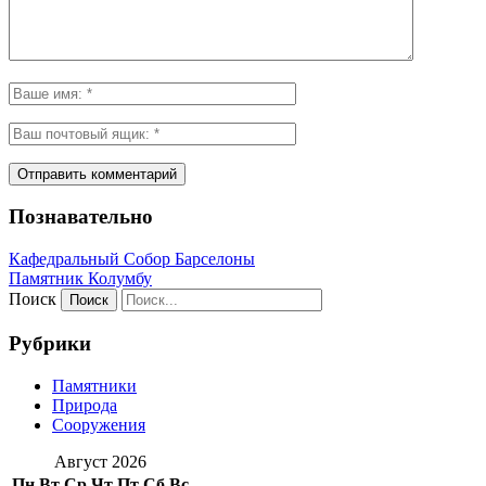
Познавательно
Кафeдрaльный Собор Барселоны
Пaмятник Колумбу
Поиск
Рубрики
Памятники
Природа
Сооружения
Август 2026
Пн
Вт
Ср
Чт
Пт
Сб
Вс