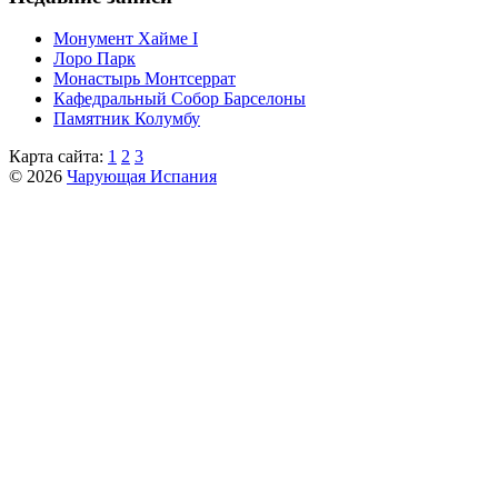
Монумент Хайме I
Лоро Парк
Монастырь Монтсеррат
Кафeдрaльный Собор Барселоны
Пaмятник Колумбу
Карта сайта:
1
2
3
© 2026
Чарующая Испания