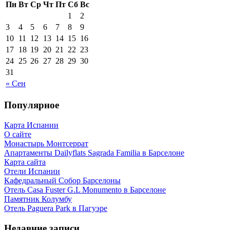
Пн
Вт
Ср
Чт
Пт
Сб
Вс
1
2
3
4
5
6
7
8
9
10
11
12
13
14
15
16
17
18
19
20
21
22
23
24
25
26
27
28
29
30
31
« Сен
Популярное
Карта Испании
О сайте
Монастырь Монтсеррат
Апартаменты Dailyflats Sagrada Familia в Барселоне
Карта сайта
Отели Испании
Кафeдрaльный Собор Барселоны
Отель Casa Fuster G.L Monumento в Барселоне
Пaмятник Колумбу
Отель Paguera Park в Пагуэре
Недавние записи