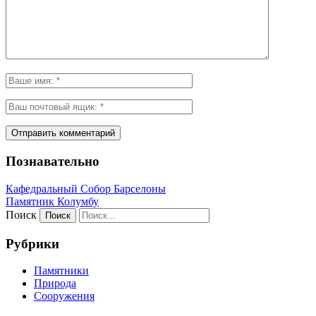
Познавательно
Кафeдрaльный Собор Барселоны
Пaмятник Колумбу
Поиск
Рубрики
Памятники
Природа
Сооружения