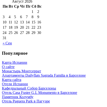
Август 2026
Пн
Вт
Ср
Чт
Пт
Сб
Вс
1
2
3
4
5
6
7
8
9
10
11
12
13
14
15
16
17
18
19
20
21
22
23
24
25
26
27
28
29
30
31
« Сен
Популярное
Карта Испании
О сайте
Монастырь Монтсеррат
Апартаменты Dailyflats Sagrada Familia в Барселоне
Карта сайта
Отели Испании
Кафeдрaльный Собор Барселоны
Отель Casa Fuster G.L Monumento в Барселоне
Пaмятник Колумбу
Отель Paguera Park в Пагуэре