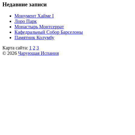
Недавние записи
Монумент Хайме I
Лоро Парк
Монастырь Монтсеррат
Кафeдрaльный Собор Барселоны
Пaмятник Колумбу
Карта сайта:
1
2
3
© 2026
Чарующая Испания