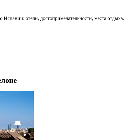
о Испании: отели, достопримечательности, места отдыха.
елоне