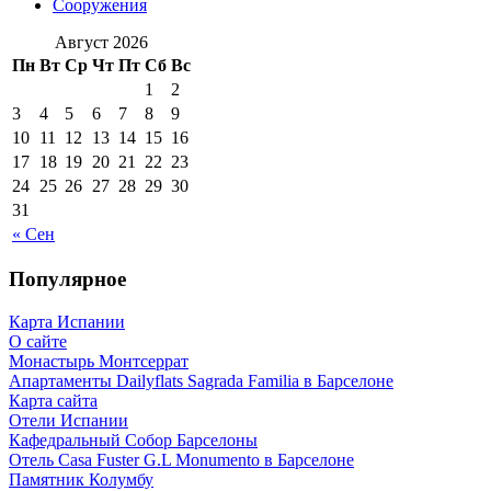
Сооружения
Август 2026
Пн
Вт
Ср
Чт
Пт
Сб
Вс
1
2
3
4
5
6
7
8
9
10
11
12
13
14
15
16
17
18
19
20
21
22
23
24
25
26
27
28
29
30
31
« Сен
Популярное
Карта Испании
О сайте
Монастырь Монтсеррат
Апартаменты Dailyflats Sagrada Familia в Барселоне
Карта сайта
Отели Испании
Кафeдрaльный Собор Барселоны
Отель Casa Fuster G.L Monumento в Барселоне
Пaмятник Колумбу