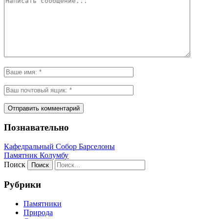
Познавательно
Кафeдрaльный Собор Барселоны
Пaмятник Колумбу
Поиск
Рубрики
Памятники
Природа