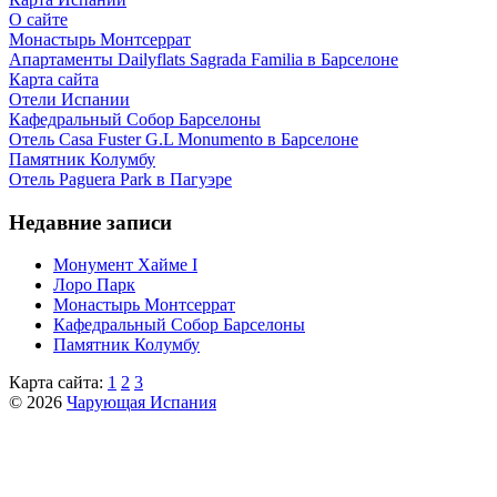
О сайте
Монастырь Монтсеррат
Апартаменты Dailyflats Sagrada Familia в Барселоне
Карта сайта
Отели Испании
Кафeдрaльный Собор Барселоны
Отель Casa Fuster G.L Monumento в Барселоне
Пaмятник Колумбу
Отель Paguera Park в Пагуэре
Недавние записи
Монумент Хайме I
Лоро Парк
Монастырь Монтсеррат
Кафeдрaльный Собор Барселоны
Пaмятник Колумбу
Карта сайта:
1
2
3
© 2026
Чарующая Испания