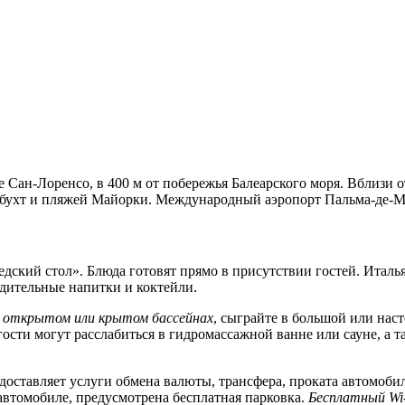
е Сан-Лоренсо, в 400 м от побережья Балеарского моря. Вблизи 
бухт и пляжей Майорки. Международный аэропорт Пальма-де-Ма
шведский стол». Блюда готовят прямо в присутствии гостей. Ита
адительные напитки и коктейли.
 открытом или крытом бассейнах
, сыграйте в большой или нас
ости могут расслабиться в гидромассажной ванне или сауне, а т
едоставляет услуги обмена валюты, трансфера, проката автомоби
автомобиле, предусмотрена бесплатная парковка.
Бесплатный Wi