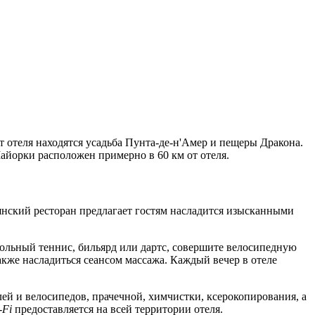
от отеля находятся усадьба Пунта-де-н'Амер и пещеры Дракона.
йорки расположен примерно в 60 км от отеля.
льянский ресторан предлагает гостям насладится изысканными
тольный теннис, бильярд или дартс, совершите велосипедную
акже насладиться сеансом массажа. Каждый вечер в отеле
лей и велосипедов, прачечной, химчистки, ксерокопирования, а
-Fi
предоставляется на всей территории отеля.