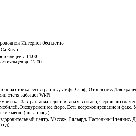
спроводной Интернет бесплатно
, Са Кома
остояльцев с 14:00
остояльцев до 12:00
суточная стойка регистрации, , Лифт, Сейф, Отопление, Для хра
ии отеля работает Wi-Fi
имчистка, Завтрак может доставляться в номер, Сервис по глаж
мобилей, Экскурсионное бюро, Есть ксерокопирование и факс, 
ские меню (по запросу)
оздоровительный центр, Массаж, Бильярд, Настольный теннис, Да
 год)