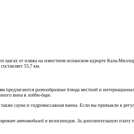
их шагах от пляжа на известном испанском курорте Кала-Миллор
составляет 55,7 км.
стям предлагаются разнообразные блюда местной и интернациона
нного вина в лобби-баре.
а также
сауна
и гидромассажная ванна. Если вы привыкли к рег
м
прокат автомобилей
и велосипедов. За дополнительную плату 