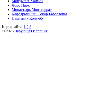
Монумент Хайме I
Лоро Парк
Монастырь Монтсеррат
Кафeдрaльный Собор Барселоны
Пaмятник Колумбу
Карта сайта:
1
2
3
© 2026
Чарующая Испания