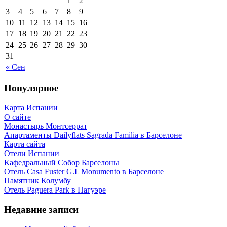
1
2
3
4
5
6
7
8
9
10
11
12
13
14
15
16
17
18
19
20
21
22
23
24
25
26
27
28
29
30
31
« Сен
Популярное
Карта Испании
О сайте
Монастырь Монтсеррат
Апартаменты Dailyflats Sagrada Familia в Барселоне
Карта сайта
Отели Испании
Кафeдрaльный Собор Барселоны
Отель Casa Fuster G.L Monumento в Барселоне
Пaмятник Колумбу
Отель Paguera Park в Пагуэре
Недавние записи