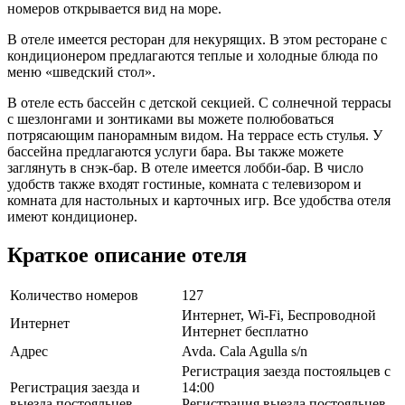
номеров открывается вид на море.
В отеле имеется ресторан для некурящих. В этом ресторане с
кондиционером предлагаются теплые и холодные блюда по
меню «шведский стол».
В отеле есть бассейн с детской секцией. С солнечной террасы
с шезлонгами и зонтиками вы можете полюбоваться
потрясающим панорамным видом. На террасе есть стулья. У
бассейна предлагаются услуги бара. Вы также можете
заглянуть в снэк-бар. В отеле имеется лобби-бар. В число
удобств также входят гостиные, комната с телевизором и
комната для настольных и карточных игр. Все удобства отеля
имеют кондиционер.
Краткое описание отеля
Количество номеров
127
Интернет, Wi-Fi, Беспроводной
Интернет
Интернет бесплатно
Адрес
Avda. Cala Agulla s/n
Регистрация заезда постояльцев с
Регистрация заезда и
14:00
выезда постояльцев
Регистрация выезда постояльцев