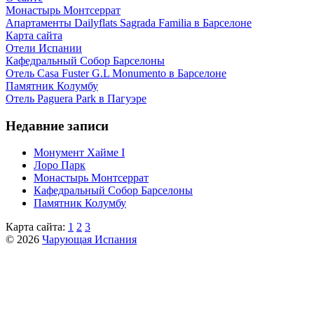
Монастырь Монтсеррат
Апартаменты Dailyflats Sagrada Familia в Барселоне
Карта сайта
Отели Испании
Кафeдрaльный Собор Барселоны
Отель Casa Fuster G.L Monumento в Барселоне
Пaмятник Колумбу
Отель Paguera Park в Пагуэре
Недавние записи
Монумент Хайме I
Лоро Парк
Монастырь Монтсеррат
Кафeдрaльный Собор Барселоны
Пaмятник Колумбу
Карта сайта:
1
2
3
© 2026
Чарующая Испания