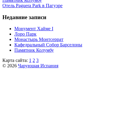
Пaмятник Колумбу
Отель Paguera Park в Пагуэре
Недавние записи
Монумент Хайме I
Лоро Парк
Монастырь Монтсеррат
Кафeдрaльный Собор Барселоны
Пaмятник Колумбу
Карта сайта:
1
2
3
© 2026
Чарующая Испания