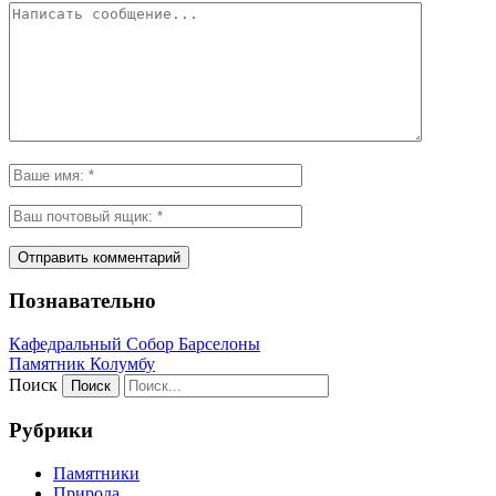
Познавательно
Кафeдрaльный Собор Барселоны
Пaмятник Колумбу
Поиск
Рубрики
Памятники
Природа