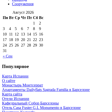
Сооружения
Август 2026
Пн
Вт
Ср
Чт
Пт
Сб
Вс
1
2
3
4
5
6
7
8
9
10
11
12
13
14
15
16
17
18
19
20
21
22
23
24
25
26
27
28
29
30
31
« Сен
Популярное
Карта Испании
О сайте
Монастырь Монтсеррат
Апартаменты Dailyflats Sagrada Familia в Барселоне
Карта сайта
Отели Испании
Кафeдрaльный Собор Барселоны
Отель Casa Fuster G.L Monumento в Барселоне