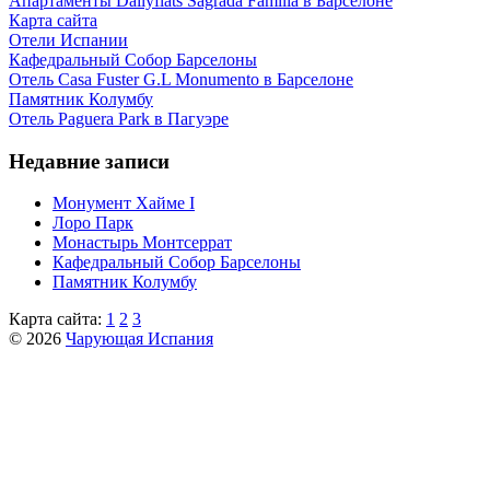
Апартаменты Dailyflats Sagrada Familia в Барселоне
Карта сайта
Отели Испании
Кафeдрaльный Собор Барселоны
Отель Casa Fuster G.L Monumento в Барселоне
Пaмятник Колумбу
Отель Paguera Park в Пагуэре
Недавние записи
Монумент Хайме I
Лоро Парк
Монастырь Монтсеррат
Кафeдрaльный Собор Барселоны
Пaмятник Колумбу
Карта сайта:
1
2
3
© 2026
Чарующая Испания