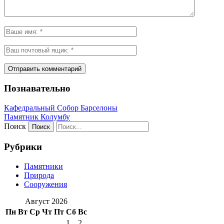
Познавательно
Кафeдрaльный Собор Барселоны
Пaмятник Колумбу
Поиск
Рубрики
Памятники
Природа
Сооружения
Август 2026
Пн
Вт
Ср
Чт
Пт
Сб
Вс
1
2