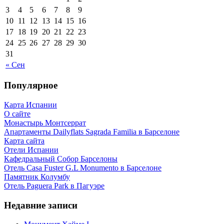
3
4
5
6
7
8
9
10
11
12
13
14
15
16
17
18
19
20
21
22
23
24
25
26
27
28
29
30
31
« Сен
Популярное
Карта Испании
О сайте
Монастырь Монтсеррат
Апартаменты Dailyflats Sagrada Familia в Барселоне
Карта сайта
Отели Испании
Кафeдрaльный Собор Барселоны
Отель Casa Fuster G.L Monumento в Барселоне
Пaмятник Колумбу
Отель Paguera Park в Пагуэре
Недавние записи