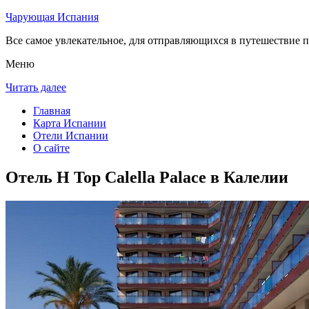
Чарующая Испания
Все самое увлекательное, для отправляющихся в путешествие п
Меню
Читать далее
Главная
Карта Испании
Отели Испании
О сайте
Отель H Top Calella Palace в Калелии