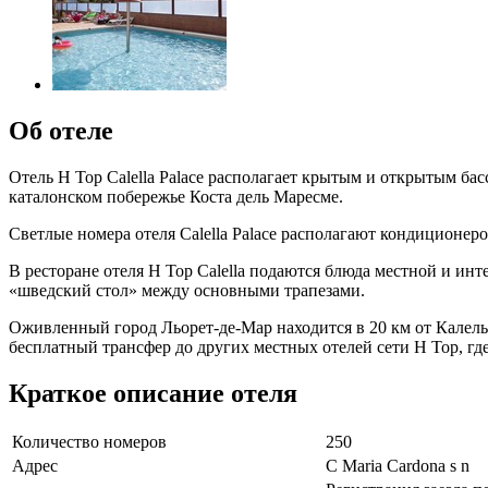
Об отеле
Отель H Top Calella Palace располагает крытым и открытым ба
каталонском побережье Коста дель Маресме.
Светлые номера отеля Calella Palace располагают кондиционер
В ресторане отеля H Top Calella подаются блюда местной и и
«шведский стол» между основными трапезами.
Оживленный город Льорет-де-Мар находится в 20 км от Калельи.
бесплатный трансфер до других местных отелей сети H Top, гд
Краткое описание отеля
Количество номеров
250
Адрес
C Maria Cardona s n