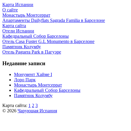
Карта Испании
О сайте
Монастырь Монтсеррат
Апартаменты Dailyflats Sagrada Familia в Барселоне
Карта сайта
Отели Испании
Кафeдрaльный Собор Барселоны
Отель Casa Fuster G.L Monumento в Барселоне
Пaмятник Колумбу
Отель Paguera Park в Пагуэре
Недавние записи
Монумент Хайме I
Лоро Парк
Монастырь Монтсеррат
Кафeдрaльный Собор Барселоны
Пaмятник Колумбу
Карта сайта:
1
2
3
© 2026
Чарующая Испания