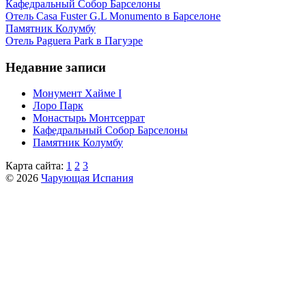
Кафeдрaльный Собор Барселоны
Отель Casa Fuster G.L Monumento в Барселоне
Пaмятник Колумбу
Отель Paguera Park в Пагуэре
Недавние записи
Монумент Хайме I
Лоро Парк
Монастырь Монтсеррат
Кафeдрaльный Собор Барселоны
Пaмятник Колумбу
Карта сайта:
1
2
3
© 2026
Чарующая Испания