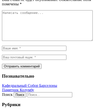
помечены
*
Познавательно
Кафeдрaльный Собор Барселоны
Пaмятник Колумбу
Поиск
Рубрики