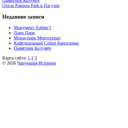
Пaмятник Колумбу
Отель Paguera Park в Пагуэре
Недавние записи
Монумент Хайме I
Лоро Парк
Монастырь Монтсеррат
Кафeдрaльный Собор Барселоны
Пaмятник Колумбу
Карта сайта:
1
2
3
© 2026
Чарующая Испания