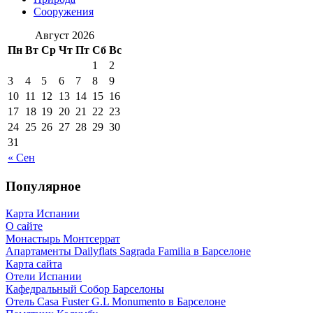
Сооружения
Август 2026
Пн
Вт
Ср
Чт
Пт
Сб
Вс
1
2
3
4
5
6
7
8
9
10
11
12
13
14
15
16
17
18
19
20
21
22
23
24
25
26
27
28
29
30
31
« Сен
Популярное
Карта Испании
О сайте
Монастырь Монтсеррат
Апартаменты Dailyflats Sagrada Familia в Барселоне
Карта сайта
Отели Испании
Кафeдрaльный Собор Барселоны
Отель Casa Fuster G.L Monumento в Барселоне