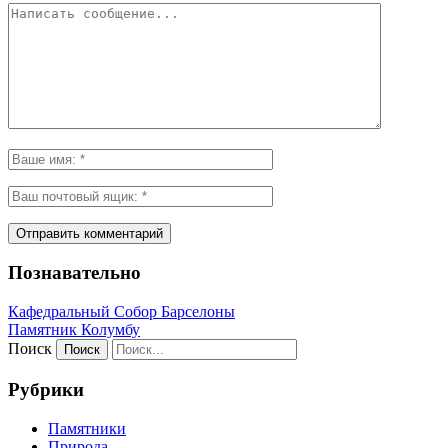
Познавательно
Кафeдрaльный Собор Барселоны
Пaмятник Колумбу
Поиск
Рубрики
Памятники
Природа