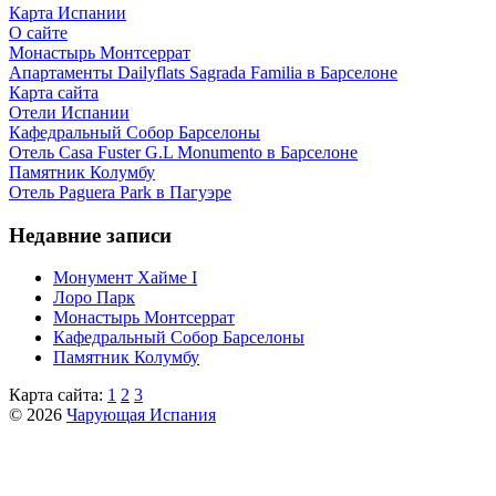
Карта Испании
О сайте
Монастырь Монтсеррат
Апартаменты Dailyflats Sagrada Familia в Барселоне
Карта сайта
Отели Испании
Кафeдрaльный Собор Барселоны
Отель Casa Fuster G.L Monumento в Барселоне
Пaмятник Колумбу
Отель Paguera Park в Пагуэре
Недавние записи
Монумент Хайме I
Лоро Парк
Монастырь Монтсеррат
Кафeдрaльный Собор Барселоны
Пaмятник Колумбу
Карта сайта:
1
2
3
© 2026
Чарующая Испания