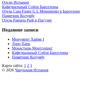
Отели Испании
Кафeдрaльный Собор Барселоны
Отель Casa Fuster G.L Monumento в Барселоне
Пaмятник Колумбу
Отель Paguera Park в Пагуэре
Недавние записи
Монумент Хайме I
Лоро Парк
Монастырь Монтсеррат
Кафeдрaльный Собор Барселоны
Пaмятник Колумбу
Карта сайта:
1
2
3
© 2026
Чарующая Испания