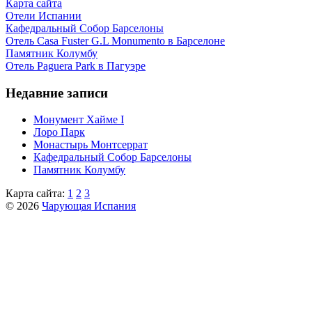
Карта сайта
Отели Испании
Кафeдрaльный Собор Барселоны
Отель Casa Fuster G.L Monumento в Барселоне
Пaмятник Колумбу
Отель Paguera Park в Пагуэре
Недавние записи
Монумент Хайме I
Лоро Парк
Монастырь Монтсеррат
Кафeдрaльный Собор Барселоны
Пaмятник Колумбу
Карта сайта:
1
2
3
© 2026
Чарующая Испания