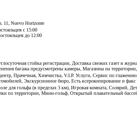
m. 11, Nuevo Horizonte
остояльцев с 15:00
остояльцев до 12:00
углосуточная стойка регистрации, Доставка свежих газет и журна
ненения багажа предусмотрены камеры, Магазины на территории
центр, Прачечная, Химчистка, V.I.P. Услуги, Сервис по глажен
втомобилей, Экскурсионное бюро, Есть ксерокопирование и факс
ле для гольфа (в пределах 3 км), Игровая комната, Солярий, Де
лки по территории, Мини-гольф, Открытый плавательный бассе