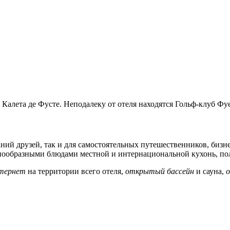
е Калета де Фусте. Неподалеку от отеля находятся Гольф-клуб Ф
паний друзей, так и для самостоятельных путешественников, би
азнообразными блюдами местной и интернациональной кухонь, п
нтернет
на территории всего отеля,
открытый бассейн
и сауна,
о