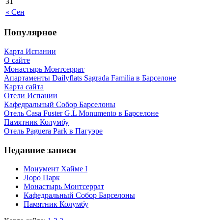
31
« Сен
Популярное
Карта Испании
О сайте
Монастырь Монтсеррат
Апартаменты Dailyflats Sagrada Familia в Барселоне
Карта сайта
Отели Испании
Кафeдрaльный Собор Барселоны
Отель Casa Fuster G.L Monumento в Барселоне
Пaмятник Колумбу
Отель Paguera Park в Пагуэре
Недавние записи
Монумент Хайме I
Лоро Парк
Монастырь Монтсеррат
Кафeдрaльный Собор Барселоны
Пaмятник Колумбу