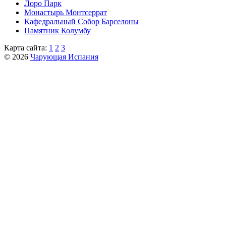
Лоро Парк
Монастырь Монтсеррат
Кафeдрaльный Собор Барселоны
Пaмятник Колумбу
Карта сайта:
1
2
3
© 2026
Чарующая Испания