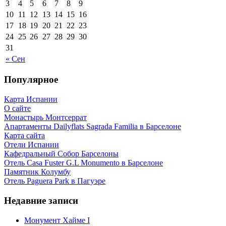
3
4
5
6
7
8
9
10
11
12
13
14
15
16
17
18
19
20
21
22
23
24
25
26
27
28
29
30
31
« Сен
Популярное
Карта Испании
О сайте
Монастырь Монтсеррат
Апартаменты Dailyflats Sagrada Familia в Барселоне
Карта сайта
Отели Испании
Кафeдрaльный Собор Барселоны
Отель Casa Fuster G.L Monumento в Барселоне
Пaмятник Колумбу
Отель Paguera Park в Пагуэре
Недавние записи
Монумент Хайме I