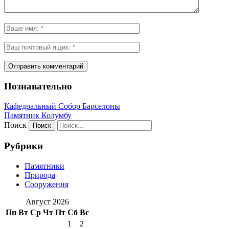
Познавательно
Кафeдрaльный Собор Барселоны
Пaмятник Колумбу
Поиск
Рубрики
Памятники
Природа
Сооружения
Август 2026
Пн
Вт
Ср
Чт
Пт
Сб
Вс
1
2