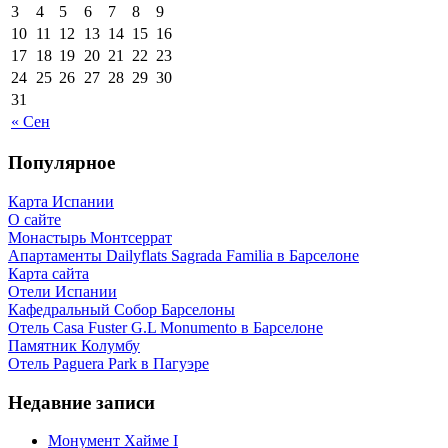
3
4
5
6
7
8
9
10
11
12
13
14
15
16
17
18
19
20
21
22
23
24
25
26
27
28
29
30
31
« Сен
Популярное
Карта Испании
О сайте
Монастырь Монтсеррат
Апартаменты Dailyflats Sagrada Familia в Барселоне
Карта сайта
Отели Испании
Кафeдрaльный Собор Барселоны
Отель Casa Fuster G.L Monumento в Барселоне
Пaмятник Колумбу
Отель Paguera Park в Пагуэре
Недавние записи
Монумент Хайме I