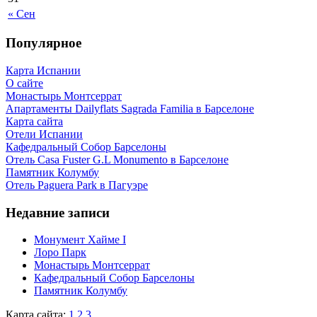
« Сен
Популярное
Карта Испании
О сайте
Монастырь Монтсеррат
Апартаменты Dailyflats Sagrada Familia в Барселоне
Карта сайта
Отели Испании
Кафeдрaльный Собор Барселоны
Отель Casa Fuster G.L Monumento в Барселоне
Пaмятник Колумбу
Отель Paguera Park в Пагуэре
Недавние записи
Монумент Хайме I
Лоро Парк
Монастырь Монтсеррат
Кафeдрaльный Собор Барселоны
Пaмятник Колумбу
Карта сайта:
1
2
3