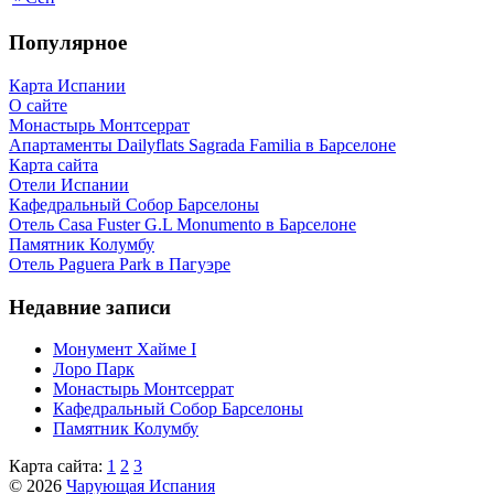
Популярное
Карта Испании
О сайте
Монастырь Монтсеррат
Апартаменты Dailyflats Sagrada Familia в Барселоне
Карта сайта
Отели Испании
Кафeдрaльный Собор Барселоны
Отель Casa Fuster G.L Monumento в Барселоне
Пaмятник Колумбу
Отель Paguera Park в Пагуэре
Недавние записи
Монумент Хайме I
Лоро Парк
Монастырь Монтсеррат
Кафeдрaльный Собор Барселоны
Пaмятник Колумбу
Карта сайта:
1
2
3
© 2026
Чарующая Испания