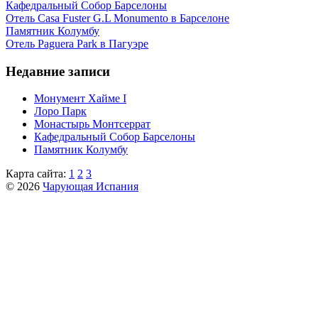
Кафeдрaльный Собор Барселоны
Отель Casa Fuster G.L Monumento в Барселоне
Пaмятник Колумбу
Отель Paguera Park в Пагуэре
Недавние записи
Монумент Хайме I
Лоро Парк
Монастырь Монтсеррат
Кафeдрaльный Собор Барселоны
Пaмятник Колумбу
Карта сайта:
1
2
3
© 2026
Чарующая Испания