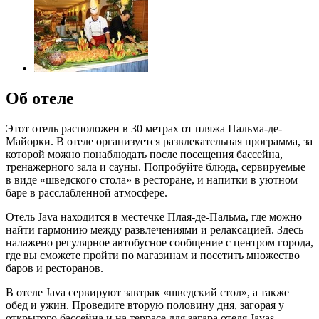
Об отеле
Этот отель расположен в 30 метрах от пляжа Пальма-де-
Майорки. В отеле организуется развлекательная программа, за
которой можно понаблюдать после посещения бассейна,
тренажерного зала и сауны. Попробуйте блюда, сервируемые
в виде «шведского стола» в ресторане, и напитки в уютном
баре в расслабленной атмосфере.
Отель Java находится в местечке Плая-де-Пальма, где можно
найти гармонию между развлечениями и релаксацией. Здесь
налажено регулярное автобусное сообщение с центром города,
где вы сможете пройти по магазинам и посетить множество
баров и ресторанов.
В отеле Java сервируют завтрак «шведский стол», а также
обед и ужин. Проведите вторую половину дня, загорая у
открытого бассейна и на террасе для загара отеля Javas.