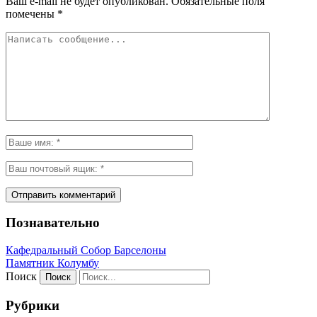
Ваш e-mail не будет опубликован.
Обязательные поля
помечены
*
Познавательно
Кафeдрaльный Собор Барселоны
Пaмятник Колумбу
Поиск
Рубрики