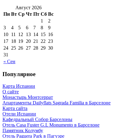
Август 2026
Пн
Вт
Ср
Чт
Пт
Сб
Вс
1
2
3
4
5
6
7
8
9
10
11
12
13
14
15
16
17
18
19
20
21
22
23
24
25
26
27
28
29
30
31
« Сен
Популярное
Карта Испании
О сайте
Монастырь Монтсеррат
Апартаменты Dailyflats Sagrada Familia в Барселоне
Карта сайта
Отели Испании
Кафeдрaльный Собор Барселоны
Отель Casa Fuster G.L Monumento в Барселоне
Пaмятник Колумбу
Отель Paguera Park в Пагуэре