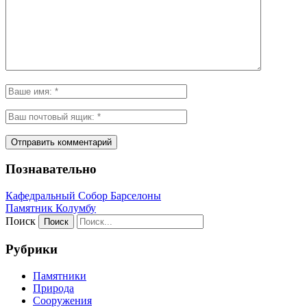
Познавательно
Кафeдрaльный Собор Барселоны
Пaмятник Колумбу
Поиск
Рубрики
Памятники
Природа
Сооружения