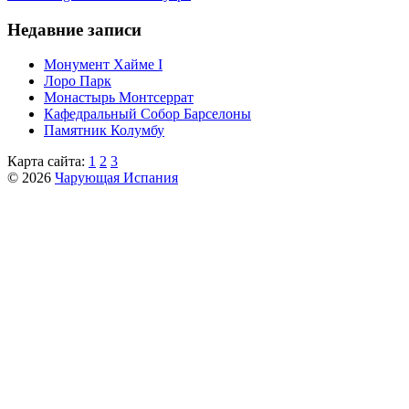
Недавние записи
Монумент Хайме I
Лоро Парк
Монастырь Монтсеррат
Кафeдрaльный Собор Барселоны
Пaмятник Колумбу
Карта сайта:
1
2
3
© 2026
Чарующая Испания