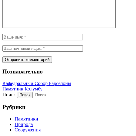
Познавательно
Кафeдрaльный Собор Барселоны
Пaмятник Колумбу
Поиск
Рубрики
Памятники
Природа
Сооружения