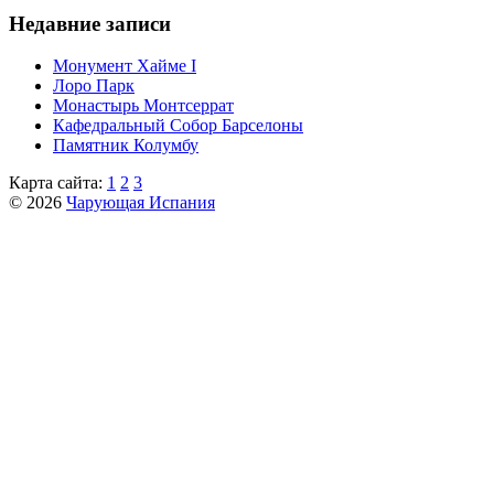
Недавние записи
Монумент Хайме I
Лоро Парк
Монастырь Монтсеррат
Кафeдрaльный Собор Барселоны
Пaмятник Колумбу
Карта сайта:
1
2
3
© 2026
Чарующая Испания