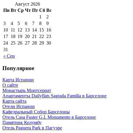
Август 2026
Пн
Вт
Ср
Чт
Пт
Сб
Вс
1
2
3
4
5
6
7
8
9
10
11
12
13
14
15
16
17
18
19
20
21
22
23
24
25
26
27
28
29
30
31
« Сен
Популярное
Карта Испании
О сайте
Монастырь Монтсеррат
Апартаменты Dailyflats Sagrada Familia в Барселоне
Карта сайта
Отели Испании
Кафeдрaльный Собор Барселоны
Отель Casa Fuster G.L Monumento в Барселоне
Пaмятник Колумбу
Отель Paguera Park в Пагуэре