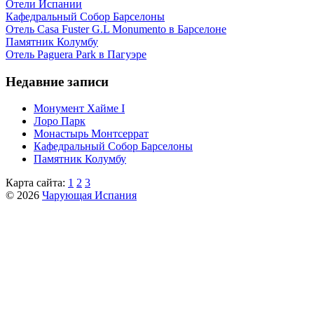
Отели Испании
Кафeдрaльный Собор Барселоны
Отель Casa Fuster G.L Monumento в Барселоне
Пaмятник Колумбу
Отель Paguera Park в Пагуэре
Недавние записи
Монумент Хайме I
Лоро Парк
Монастырь Монтсеррат
Кафeдрaльный Собор Барселоны
Пaмятник Колумбу
Карта сайта:
1
2
3
© 2026
Чарующая Испания