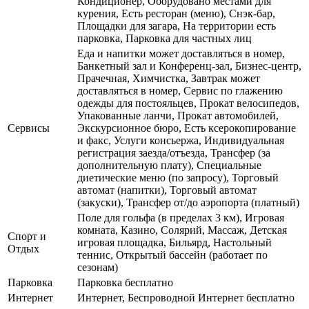
Кондиционер, Оборудовано местами для
курения, Есть ресторан (меню), Снэк-бар,
Площадки для загара, На территории есть
парковка, Парковка для частных лиц
Еда и напитки может доставляться в номер,
Банкетный зал и Конференц-зал, Бизнес-центр,
Прачечная, Химчистка, Завтрак может
доставляться в номер, Сервис по глажению
одежды для постояльцев, Прокат велосипедов,
Упакованные ланчи, Прокат автомобилей,
Сервисы
Экскурсионное бюро, Есть ксерокопирование
и факс, Услуги консьержа, Индивидуальная
регистрация заезда/отъезда, Трансфер (за
дополнительную плату), Специальные
диетические меню (по запросу), Торговый
автомат (напитки), Торговый автомат
(закуски), Трансфер от/до аэропорта (платный)
Поле для гольфа (в пределах 3 км), Игровая
комната, Казино, Солярий, Массаж, Детская
Спорт и
игровая площадка, Бильярд, Настольный
Отдых
теннис, Открытый бассейн (работает по
сезонам)
Парковка
Парковка бесплатно
Интернет
Интернет, Беспроводной Интернет бесплатно