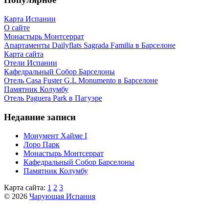
Карта Испании
О сайте
Монастырь Монтсеррат
Апартаменты Dailyflats Sagrada Familia в Барселоне
Карта сайта
Отели Испании
Кафeдрaльный Собор Барселоны
Отель Casa Fuster G.L Monumento в Барселоне
Пaмятник Колумбу
Отель Paguera Park в Пагуэре
Недавние записи
Монумент Хайме I
Лоро Парк
Монастырь Монтсеррат
Кафeдрaльный Собор Барселоны
Пaмятник Колумбу
Карта сайта:
1
2
3
© 2026
Чарующая Испания