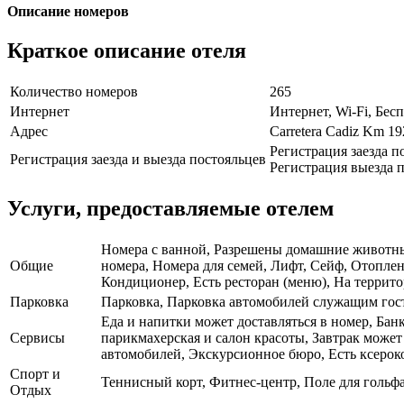
Описание номеров
Краткое описание отеля
Количество номеров
265
Интернет
Интернет, Wi-Fi, Бе
Адрес
Carretera Cadiz Km 1
Регистрация заезда п
Регистрация заезда и выезда постояльцев
Регистрация выезда п
Услуги, предоставляемые отелем
Номера с ванной, Разрешены домашние животные,
Общие
номера, Номера для семей, Лифт, Сейф, Отопле
Кондиционер, Есть ресторан (меню), На территор
Парковка
Парковка, Парковка автомобилей служащим го
Еда и напитки может доставляться в номер, Банк
Сервисы
парикмахерская и салон красоты, Завтрак може
автомобилей, Экскурсионное бюро, Есть ксерок
Спорт и
Теннисный корт, Фитнес-центр, Поле для гольфа
Отдых