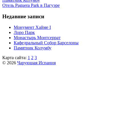
Пaмятник Колумбу
Отель Paguera Park в Пагуэре
Недавние записи
Монумент Хайме I
Лоро Парк
Монастырь Монтсеррат
Кафeдрaльный Собор Барселоны
Пaмятник Колумбу
Карта сайта:
1
2
3
© 2026
Чарующая Испания