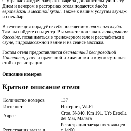
С утра вас ожидает завтрак в кафе за дополнительную плату.
Днем и вечером в ресторанах отеля подаются
блюда
европейской и местной кухни
. Также к вашим услугам лаундж
и снек-бар.
В течение дня порадуйте себя посещением
пляжного клуба
.
Там вы найдете спа-центр. Вы можете поплавать
в открытом
бассейне
, позаниматься в тренажерном зале и расслабиться в
сауне, гидромассажной ванне и на сеансе массажа.
Гостям отеля предоставляется
бесплатный беспроводной
Интернет
, услуги прачечной и химчистки и круглосуточная
стойка регистрации.
Описание номеров
Краткое описание отеля
Количество номеров
137
Интернет
Интернет, Wi-Fi
Crtra. N-340, Km 191, Urb Estrella
Адрес
del Mar, Малага
Регистрация заезда постояльцев
Регистрация заезда и
с 14:00