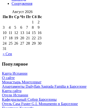
Сооружения
Август 2026
Пн
Вт
Ср
Чт
Пт
Сб
Вс
1
2
3
4
5
6
7
8
9
10
11
12
13
14
15
16
17
18
19
20
21
22
23
24
25
26
27
28
29
30
31
« Сен
Популярное
Карта Испании
О сайте
Монастырь Монтсеррат
Апартаменты Dailyflats Sagrada Familia в Барселоне
Карта сайта
Отели Испании
Кафeдрaльный Собор Барселоны
Отель Casa Fuster G.L Monumento в Барселоне