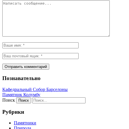
Познавательно
Кафeдрaльный Собор Барселоны
Пaмятник Колумбу
Поиск
Рубрики
Памятники
Природа