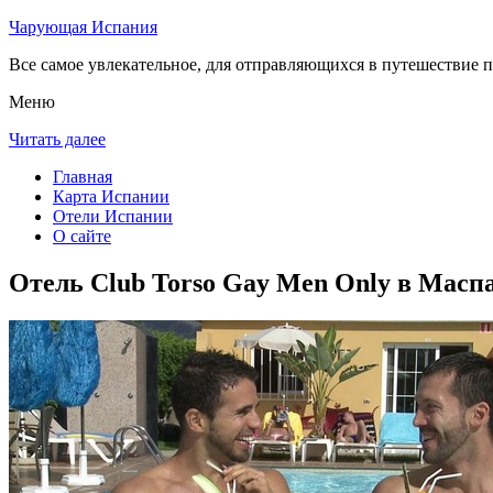
Чарующая Испания
Все самое увлекательное, для отправляющихся в путешествие п
Меню
Читать далее
Главная
Карта Испании
Отели Испании
О сайте
Отель Club Torso Gay Men Only в Масп