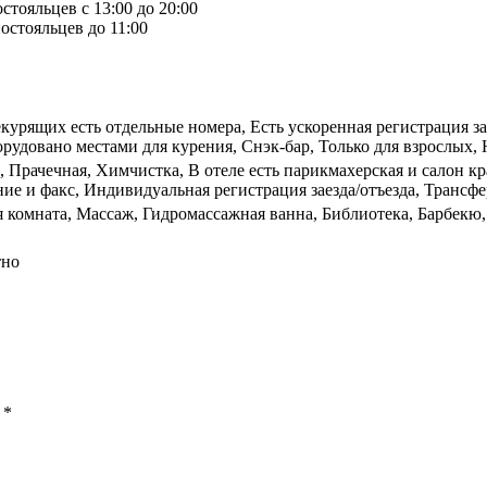
стояльцев с 13:00 до 20:00
остояльцев до 11:00
екурящих есть отдельные номера, Есть ускоренная регистрация з
довано местами для курения, Снэк-бар, Только для взрослых, Н
, Прачечная, Химчистка, В отеле есть парикмахерская и салон к
е и факс, Индивидуальная регистрация заезда/отъезда, Трансфе
ая комната, Массаж, Гидромассажная ванна, Библиотека, Барбекю
тно
ы
*