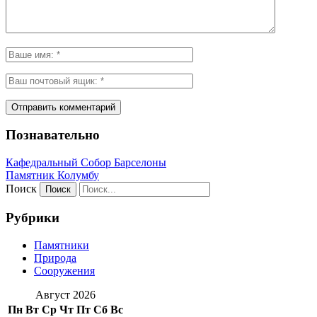
Познавательно
Кафeдрaльный Собор Барселоны
Пaмятник Колумбу
Поиск
Рубрики
Памятники
Природа
Сооружения
Август 2026
Пн
Вт
Ср
Чт
Пт
Сб
Вс