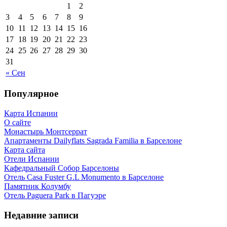
1
2
3
4
5
6
7
8
9
10
11
12
13
14
15
16
17
18
19
20
21
22
23
24
25
26
27
28
29
30
31
« Сен
Популярное
Карта Испании
О сайте
Монастырь Монтсеррат
Апартаменты Dailyflats Sagrada Familia в Барселоне
Карта сайта
Отели Испании
Кафeдрaльный Собор Барселоны
Отель Casa Fuster G.L Monumento в Барселоне
Пaмятник Колумбу
Отель Paguera Park в Пагуэре
Недавние записи