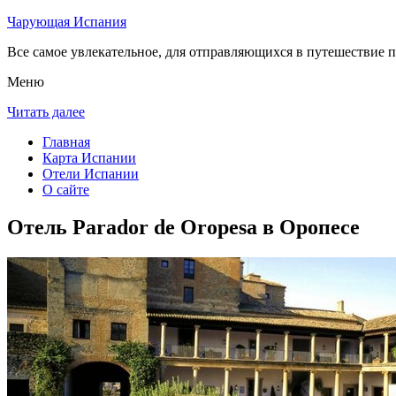
Чарующая Испания
Все самое увлекательное, для отправляющихся в путешествие п
Меню
Читать далее
Главная
Карта Испании
Отели Испании
О сайте
Отель Parador de Oropesa в Оропесе