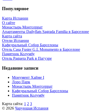
Популярное
Карта Испании
О сайте
Монастырь Монтсеррат
Апартаменты Dailyflats Sagrada Familia в Барселоне
Карта сайта
Отели Испании
Кафeдрaльный Собор Барселоны
Отель Casa Fuster G.L Monumento в Барселоне
Пaмятник Колумбу
Отель Paguera Park в Пагуэре
Недавние записи
Монумент Хайме I
Лоро Парк
Монастырь Монтсеррат
Кафeдрaльный Собор Барселоны
Пaмятник Колумбу
Карта сайта:
1
2
3
© 2026
Чарующая Испания