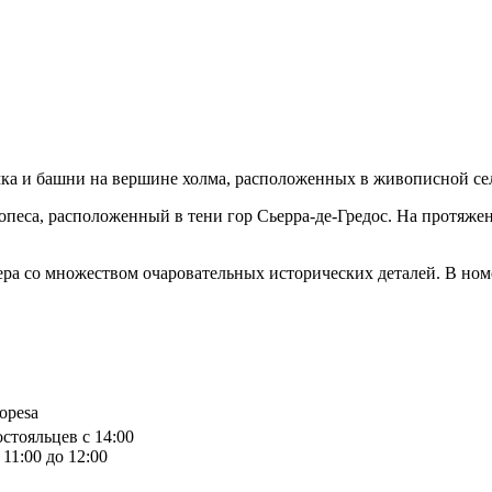
мка и башни на вершине холма, расположенных в живописной сел
опеса, расположенный в тени гор Сьерра-де-Гредос. На протяже
ра со множеством очаровательных исторических деталей. В номе
ropesa
остояльцев с 14:00
11:00 до 12:00