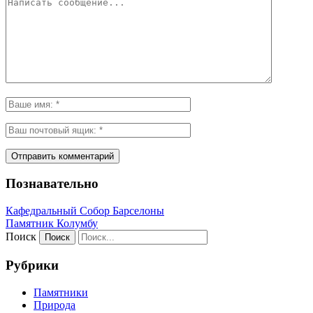
Познавательно
Кафeдрaльный Собор Барселоны
Пaмятник Колумбу
Поиск
Рубрики
Памятники
Природа