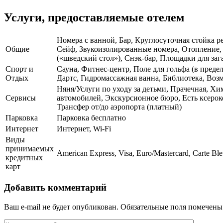
Услуги, предоставляемые отелем
Номера с ванной, Бар, Круглосуточная стойка ре
Общие
Сейф, Звукоизолированные номера, Отопление, 
(«шведский стол»), Снэк-бар, Площадки для зага
Спорт и
Сауна, Фитнес-центр, Поле для гольфа (в преде
Отдых
Дартс, Гидромассажная ванна, Библиотека, Во
Няня/Услуги по уходу за детьми, Прачечная, Х
Сервисы
автомобилей, Экскурсионное бюро, Есть ксерок
Трансфер от/до аэропорта (платный)
Парковка
Парковка бесплатно
Интернет
Интернет, Wi-Fi
Виды
принимаемых
American Express, Visa, Euro/Mastercard, Carte Bl
кредитных
карт
Добавить комментарий
Ваш e-mail не будет опубликован.
Обязательные поля помечен