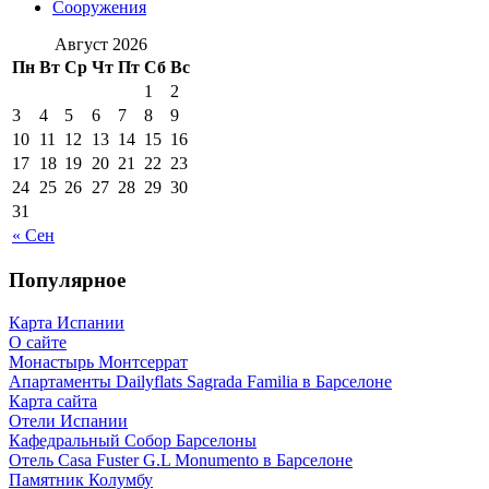
Сооружения
Август 2026
Пн
Вт
Ср
Чт
Пт
Сб
Вс
1
2
3
4
5
6
7
8
9
10
11
12
13
14
15
16
17
18
19
20
21
22
23
24
25
26
27
28
29
30
31
« Сен
Популярное
Карта Испании
О сайте
Монастырь Монтсеррат
Апартаменты Dailyflats Sagrada Familia в Барселоне
Карта сайта
Отели Испании
Кафeдрaльный Собор Барселоны
Отель Casa Fuster G.L Monumento в Барселоне
Пaмятник Колумбу