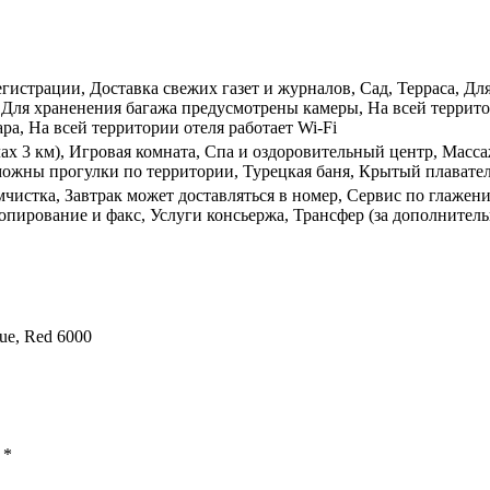
гистрации, Доставка свежих газет и журналов, Сад, Терраса, Дл
Для храненения багажа предусмотрены камеры, На всей террито
ра, На всей территории отеля работает Wi-Fi
лах 3 км), Игровая комната, Спа и оздоровительный центр, Масс
зможны прогулки по территории, Турецкая баня, Крытый плават
имчистка, Завтрак может доставляться в номер, Сервис по глаже
опирование и факс, Услуги консьержа, Трансфер (за дополнитель
eue, Red 6000
ы
*