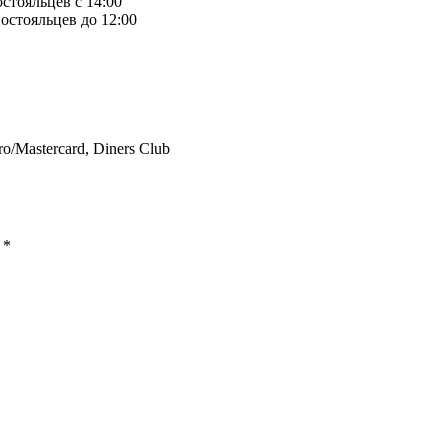
остояльцев с 14:00
остояльцев до 12:00
ro/Mastercard, Diners Club
ы
*