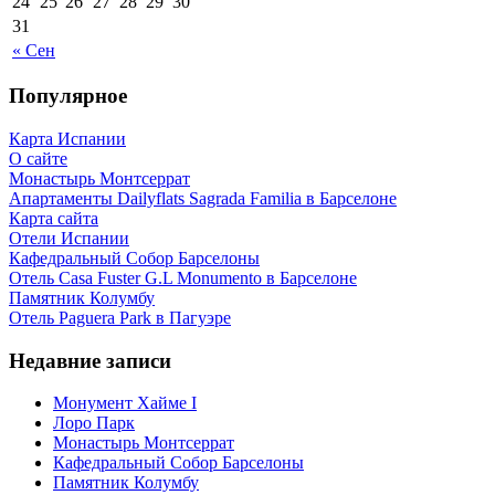
24
25
26
27
28
29
30
31
« Сен
Популярное
Карта Испании
О сайте
Монастырь Монтсеррат
Апартаменты Dailyflats Sagrada Familia в Барселоне
Карта сайта
Отели Испании
Кафeдрaльный Собор Барселоны
Отель Casa Fuster G.L Monumento в Барселоне
Пaмятник Колумбу
Отель Paguera Park в Пагуэре
Недавние записи
Монумент Хайме I
Лоро Парк
Монастырь Монтсеррат
Кафeдрaльный Собор Барселоны
Пaмятник Колумбу