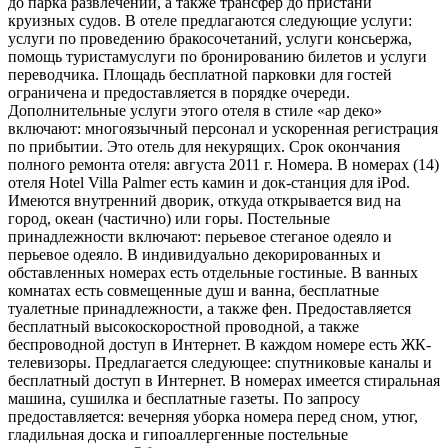
до парка развлечений, а также трансфер до пристани
круизных судов. В отеле предлагаются следующие услуги:
услуги по проведению бракосочетаний, услуги консьержа,
помощь туристамуслуги по бронированию билетов и услуги
переводчика. Площадь бесплатной парковки для гостей
ограничена и предоставляется в порядке очереди.
Дополнительные услуги этого отеля в стиле «ар деко»
включают: многоязычный персонал и ускоренная регистрация
по прибытии. Это отель для некурящих. Срок окончания
полного ремонта отеля: августа 2011 г. Номера. В номерах (14)
отеля Hotel Villa Palmer есть камин и док-станция для iPod.
Имеются внутренний дворик, откуда открывается вид на
город, океан (частично) или горы. Постельные
принадлежности включают: перьевое стеганое одеяло и
перьевое одеяло. В индивидуально декорированных и
обставленных номерах есть отдельные гостиные. В ванных
комнатах есть совмещенные душ и ванна, бесплатные
туалетные принадлежности, а также фен. Предоставляется
бесплатный высокоскоростной проводной, а также
беспроводной доступ в Интернет. В каждом номере есть ЖК-
телевизоры. Предлагается следующее: спутниковые каналы и
бесплатный доступ в Интернет. В номерах имеется стиральная
машина, сушилка и бесплатные газеты. По запросу
предоставляется: вечерняя уборка номера перед сном, утюг,
гладильная доска и гипоаллергенные постельные