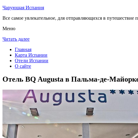
Чарующая Испания
Все самое увлекательное, для отправляющихся в путешествие п
Меню
Читать далее
Главная
Карта Испании
Отели Испании
О сайте
Отель BQ Augusta в Пальма-де-Майорк