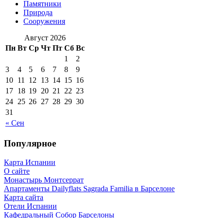
Памятники
Природа
Сооружения
Август 2026
Пн
Вт
Ср
Чт
Пт
Сб
Вс
1
2
3
4
5
6
7
8
9
10
11
12
13
14
15
16
17
18
19
20
21
22
23
24
25
26
27
28
29
30
31
« Сен
Популярное
Карта Испании
О сайте
Монастырь Монтсеррат
Апартаменты Dailyflats Sagrada Familia в Барселоне
Карта сайта
Отели Испании
Кафeдрaльный Собор Барселоны