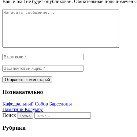
Ваш e-mail не будет опубликован.
Обязательные поля помечен
Познавательно
Кафeдрaльный Собор Барселоны
Пaмятник Колумбу
Поиск
Рубрики