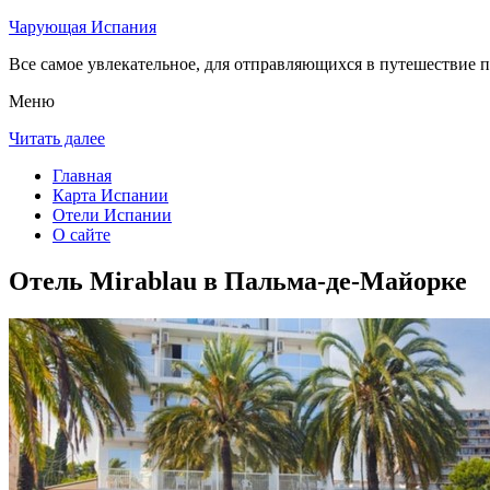
Чарующая Испания
Все самое увлекательное, для отправляющихся в путешествие п
Меню
Читать далее
Главная
Карта Испании
Отели Испании
О сайте
Отель Mirablau в Пальма-де-Майорке