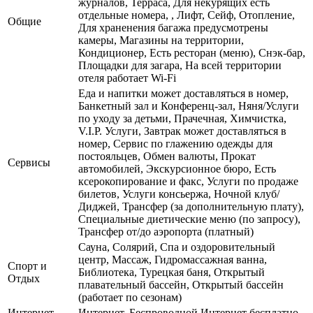
журналов, Терраса, Для некурящих есть
отдельные номера, , Лифт, Сейф, Отопление,
Общие
Для храненения багажа предусмотрены
камеры, Магазины на территории,
Кондиционер, Есть ресторан (меню), Снэк-бар,
Площадки для загара, На всей территории
отеля работает Wi-Fi
Еда и напитки может доставляться в номер,
Банкетный зал и Конференц-зал, Няня/Услуги
по уходу за детьми, Прачечная, Химчистка,
V.I.P. Услуги, Завтрак может доставляться в
номер, Сервис по глажению одежды для
постояльцев, Обмен валюты, Прокат
Сервисы
автомобилей, Экскурсионное бюро, Есть
ксерокопирование и факс, Услуги по продаже
билетов, Услуги консьержа, Ночной клуб/
Диджей, Трансфер (за дополнительную плату),
Специальные диетические меню (по запросу),
Трансфер от/до аэропорта (платный)
Сауна, Солярий, Спа и оздоровительный
центр, Массаж, Гидромассажная ванна,
Спорт и
Библиотека, Турецкая баня, Открытый
Отдых
плавательный бассейн, Открытый бассейн
(работает по сезонам)
Интернет
Интернет, Беспроводной Интернет бесплатно