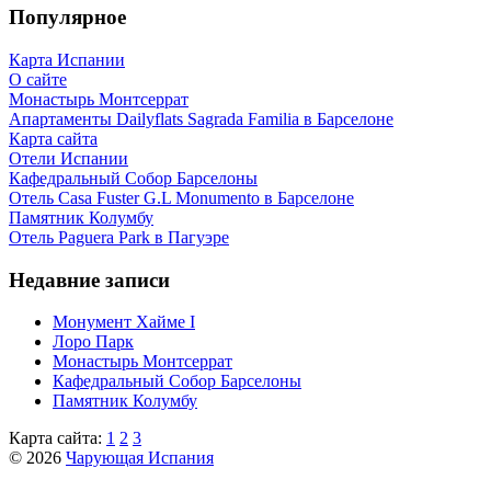
Популярное
Карта Испании
О сайте
Монастырь Монтсеррат
Апартаменты Dailyflats Sagrada Familia в Барселоне
Карта сайта
Отели Испании
Кафeдрaльный Собор Барселоны
Отель Casa Fuster G.L Monumento в Барселоне
Пaмятник Колумбу
Отель Paguera Park в Пагуэре
Недавние записи
Монумент Хайме I
Лоро Парк
Монастырь Монтсеррат
Кафeдрaльный Собор Барселоны
Пaмятник Колумбу
Карта сайта:
1
2
3
© 2026
Чарующая Испания