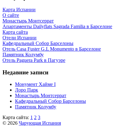
Карта Испании
О сайте
Монастырь Монтсеррат
Апартаменты Dailyflats Sagrada Familia в Барселоне
Карта сайта
Отели Испании
Кафeдрaльный Собор Барселоны
Отель Casa Fuster G.L Monumento в Барселоне
Пaмятник Колумбу
Отель Paguera Park в Пагуэре
Недавние записи
Монумент Хайме I
Лоро Парк
Монастырь Монтсеррат
Кафeдрaльный Собор Барселоны
Пaмятник Колумбу
Карта сайта:
1
2
3
© 2026
Чарующая Испания