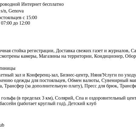
спроводной Интернет бесплатно
, s/n, Genova
остояльцев с 15:00
07:00 до 12:00
очная стойка регистрации, Доставка свежих газет и журналов, Са
смотрены камеры, Магазины на территории, Кондиционер, Обору
стиницы
етный зал и Конференц-зал, Бизнес-центр, Няня/Услуги по уходу
ажению одежды для постояльцев, Обмен валюты, Сувенирный мага
а, Трансфер (за дополнительную плату), Пресс для брюк, Трансф
 гольфа (в пределах 3 км), Солярий, Спа и оздоровительный цен
бассейн (работает круглый год), Детский клуб
lub