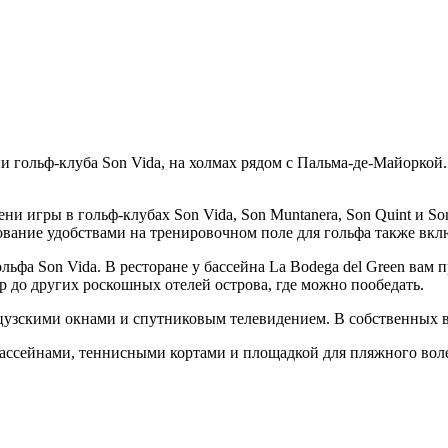
рии гольф-клуба Son Vida, на холмах рядом с Пальма-де-Майоркой
ни игры в гольф-клубах Son Vida, Son Muntanera, Son Quint и So
вание удобствами на тренировочном поле для гольфа также вкл
 гольфа Son Vida. В ресторане у бассейна La Bodega del Green ва
р до других роскошных отелей острова, где можно пообедать.
нцузскими окнами и спутниковым телевидением. В собственных в
и бассейнами, теннисными кортами и площадкой для пляжного вол