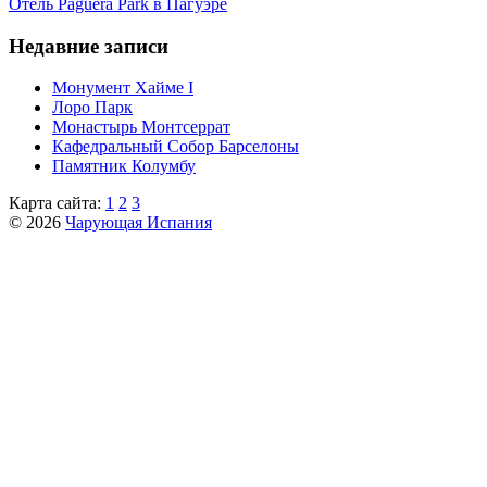
Отель Paguera Park в Пагуэре
Недавние записи
Монумент Хайме I
Лоро Парк
Монастырь Монтсеррат
Кафeдрaльный Собор Барселоны
Пaмятник Колумбу
Карта сайта:
1
2
3
© 2026
Чарующая Испания