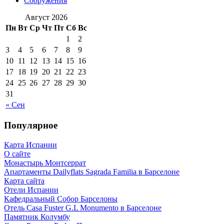
Сооружения
Август 2026
Пн
Вт
Ср
Чт
Пт
Сб
Вс
1
2
3
4
5
6
7
8
9
10
11
12
13
14
15
16
17
18
19
20
21
22
23
24
25
26
27
28
29
30
31
« Сен
Популярное
Карта Испании
О сайте
Монастырь Монтсеррат
Апартаменты Dailyflats Sagrada Familia в Барселоне
Карта сайта
Отели Испании
Кафeдрaльный Собор Барселоны
Отель Casa Fuster G.L Monumento в Барселоне
Пaмятник Колумбу