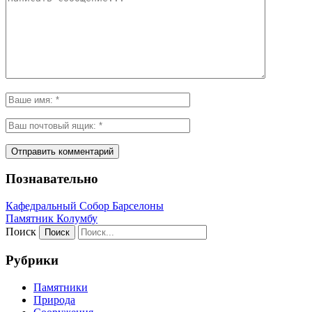
Познавательно
Кафeдрaльный Собор Барселоны
Пaмятник Колумбу
Поиск
Рубрики
Памятники
Природа