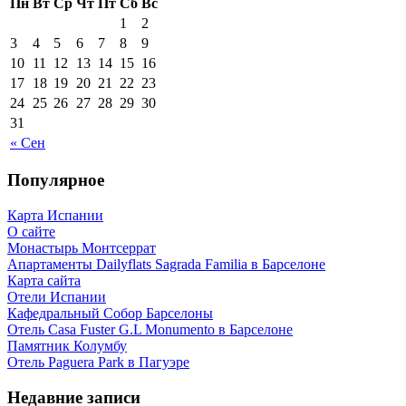
Пн
Вт
Ср
Чт
Пт
Сб
Вс
1
2
3
4
5
6
7
8
9
10
11
12
13
14
15
16
17
18
19
20
21
22
23
24
25
26
27
28
29
30
31
« Сен
Популярное
Карта Испании
О сайте
Монастырь Монтсеррат
Апартаменты Dailyflats Sagrada Familia в Барселоне
Карта сайта
Отели Испании
Кафeдрaльный Собор Барселоны
Отель Casa Fuster G.L Monumento в Барселоне
Пaмятник Колумбу
Отель Paguera Park в Пагуэре
Недавние записи