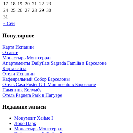
17
18
19
20
21
22
23
24
25
26
27
28
29
30
31
« Сен
Популярное
Карта Испании
О сайте
Монастырь Монтсеррат
Апартаменты Dailyflats Sagrada Familia в Барселоне
Карта сайта
Отели Испании
Кафeдрaльный Собор Барселоны
Отель Casa Fuster G.L Monumento в Барселоне
Пaмятник Колумбу
Отель Paguera Park в Пагуэре
Недавние записи
Монумент Хайме I
Лоро Парк
Монастырь Монтсеррат