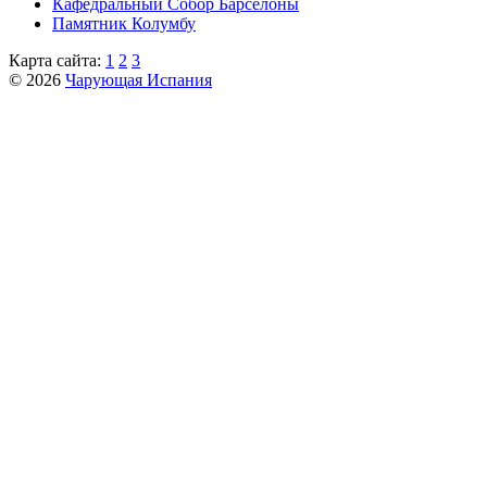
Кафeдрaльный Собор Барселоны
Пaмятник Колумбу
Карта сайта:
1
2
3
© 2026
Чарующая Испания