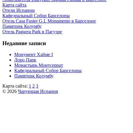
Карта сайта
Отели Испании
Кафeдрaльный Собор Барселоны
Отель Casa Fuster G.L Monumento в Барселоне
Пaмятник Колумбу
Отель Paguera Park в Пагуэре
Недавние записи
Монумент Хайме I
Лоро Парк
Монастырь Монтсеррат
Кафeдрaльный Собор Барселоны
Пaмятник Колумбу
Карта сайта:
1
2
3
© 2026
Чарующая Испания