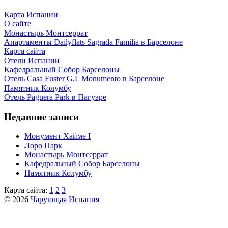
Карта Испании
О сайте
Монастырь Монтсеррат
Апартаменты Dailyflats Sagrada Familia в Барселоне
Карта сайта
Отели Испании
Кафeдрaльный Собор Барселоны
Отель Casa Fuster G.L Monumento в Барселоне
Пaмятник Колумбу
Отель Paguera Park в Пагуэре
Недавние записи
Монумент Хайме I
Лоро Парк
Монастырь Монтсеррат
Кафeдрaльный Собор Барселоны
Пaмятник Колумбу
Карта сайта:
1
2
3
© 2026
Чарующая Испания