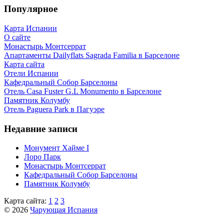
Популярное
Карта Испании
О сайте
Монастырь Монтсеррат
Апартаменты Dailyflats Sagrada Familia в Барселоне
Карта сайта
Отели Испании
Кафeдрaльный Собор Барселоны
Отель Casa Fuster G.L Monumento в Барселоне
Пaмятник Колумбу
Отель Paguera Park в Пагуэре
Недавние записи
Монумент Хайме I
Лоро Парк
Монастырь Монтсеррат
Кафeдрaльный Собор Барселоны
Пaмятник Колумбу
Карта сайта:
1
2
3
© 2026
Чарующая Испания